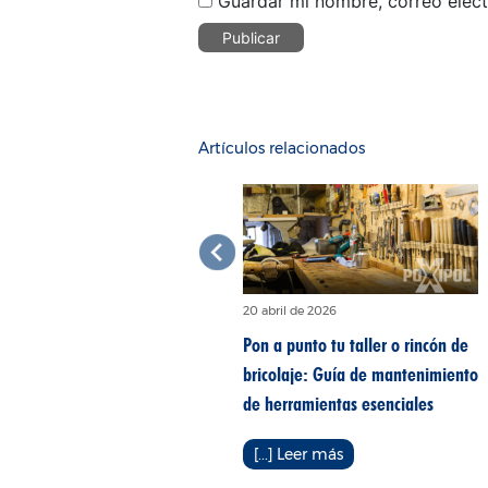
Guardar mi nombre, correo elect
Artículos relacionados
28 julio de 2025
20 abril de 2026
5 usos de POXIPOL® que te
Pon a punto tu taller o rincón de
ayudarán en la naturaleza
bricolaje: Guía de mantenimiento
de herramientas esenciales
[...] Leer más
[...] Leer más