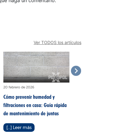
 que haga un comentario.
Ver TODOS los artículos
20 febrero de 2026
10 febrero de 2026
Cómo prevenir humedad y
La guía fácil para reemplazar o
filtraciones en casa: Guía rápida
reparar los azulejos flojos en
de mantenimiento de juntas
cocina o baño
[...] Leer más
[...] Leer más