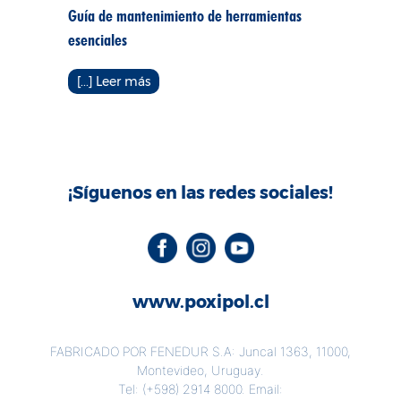
Guía de mantenimiento de herramientas
(incluso v
esenciales
[...] Lee
[...] Leer más
¡Síguenos en las redes sociales!
www.poxipol.cl
FABRICADO POR FENEDUR S.A: Juncal 1363, 11000,
Montevideo, Uruguay.
Tel:
(+598) 2914 8000
. Email: